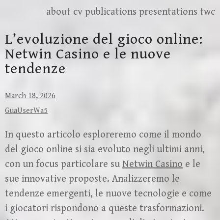
Skip
about
cv
publications
presentations
twc
to
L’evoluzione del gioco online:
content
Netwin Casino e le nuove
tendenze
March 18, 2026
GuaUserWa5
In questo articolo esploreremo come il mondo
del gioco online si sia evoluto negli ultimi anni,
con un focus particolare su
Netwin Casino
e le
sue innovative proposte. Analizzeremo le
tendenze emergenti, le nuove tecnologie e come
i giocatori rispondono a queste trasformazioni.