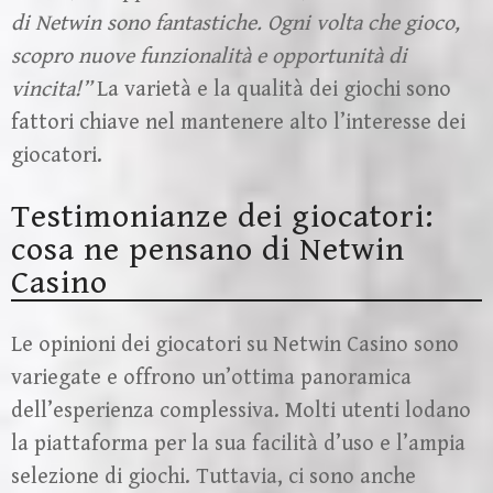
di Netwin sono fantastiche. Ogni volta che gioco,
scopro nuove funzionalità e opportunità di
vincita!”
La varietà e la qualità dei giochi sono
fattori chiave nel mantenere alto l’interesse dei
giocatori.
Testimonianze dei giocatori:
cosa ne pensano di Netwin
Casino
Le opinioni dei giocatori su Netwin Casino sono
variegate e offrono un’ottima panoramica
dell’esperienza complessiva. Molti utenti lodano
la piattaforma per la sua facilità d’uso e l’ampia
selezione di giochi. Tuttavia, ci sono anche