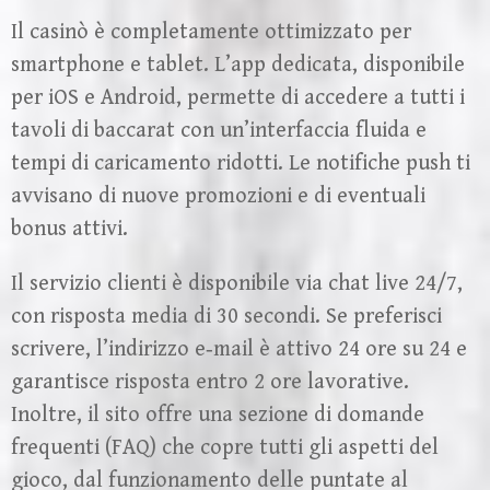
Il casinò è completamente ottimizzato per
smartphone e tablet. L’app dedicata, disponibile
per iOS e Android, permette di accedere a tutti i
tavoli di baccarat con un’interfaccia fluida e
tempi di caricamento ridotti. Le notifiche push ti
avvisano di nuove promozioni e di eventuali
bonus attivi.
Il servizio clienti è disponibile via chat live 24/7,
con risposta media di 30 secondi. Se preferisci
scrivere, l’indirizzo e‑mail è attivo 24 ore su 24 e
garantisce risposta entro 2 ore lavorative.
Inoltre, il sito offre una sezione di domande
frequenti (FAQ) che copre tutti gli aspetti del
gioco, dal funzionamento delle puntate al