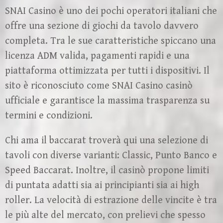
SNAI Casino è uno dei pochi operatori italiani che
offre una sezione di giochi da tavolo davvero
completa. Tra le sue caratteristiche spiccano una
licenza ADM valida, pagamenti rapidi e una
piattaforma ottimizzata per tutti i dispositivi. Il
sito è riconosciuto come SNAI Casino casinò
ufficiale e garantisce la massima trasparenza su
termini e condizioni.
Chi ama il baccarat troverà qui una selezione di
tavoli con diverse varianti: Classic, Punto Banco e
Speed Baccarat. Inoltre, il casinò propone limiti
di puntata adatti sia ai principianti sia ai high
roller. La velocità di estrazione delle vincite è tra
le più alte del mercato, con prelievi che spesso