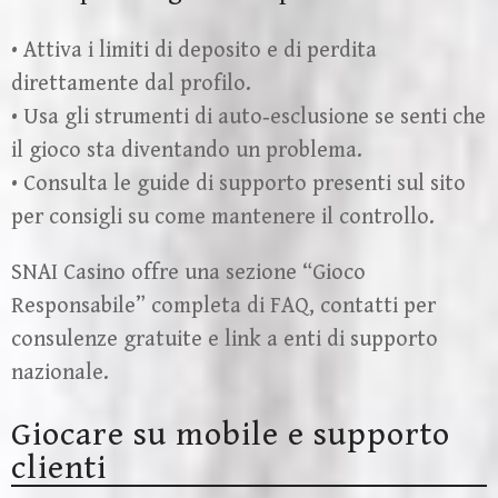
• Attiva i limiti di deposito e di perdita
direttamente dal profilo.
• Usa gli strumenti di auto‑esclusione se senti che
il gioco sta diventando un problema.
• Consulta le guide di supporto presenti sul sito
per consigli su come mantenere il controllo.
SNAI Casino offre una sezione “Gioco
Responsabile” completa di FAQ, contatti per
consulenze gratuite e link a enti di supporto
nazionale.
Giocare su mobile e supporto
clienti