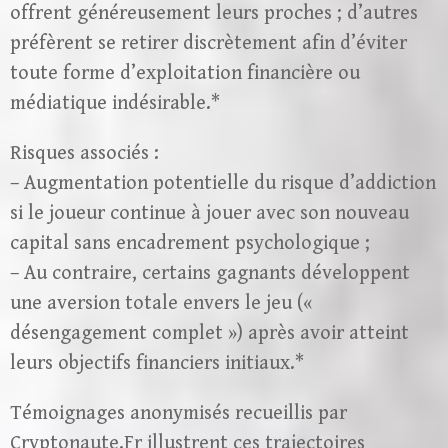
offrent généreusement leurs proches ; d’autres
préfèrent se retirer discrètement afin d’éviter
toute forme d’exploitation financière ou
médiatique indésirable.*
Risques associés :
– Augmentation potentielle du risque d’addiction
si le joueur continue à jouer avec son nouveau
capital sans encadrement psychologique ;
– Au contraire, certains gagnants développent
une aversion totale envers le jeu («
désengagement complet ») après avoir atteint
leurs objectifs financiers initiaux.*
Témoignages anonymisés recueillis par
Cryptonaute.Fr illustrent ces trajectoires