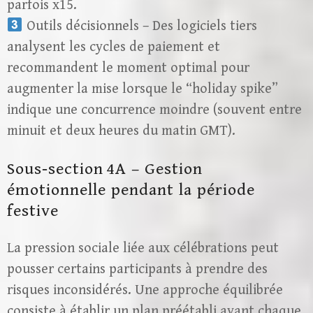
parfois x15.
Outils décisionnels – Des logiciels tiers
analysent les cycles de paiement et
recommandent le moment optimal pour
augmenter la mise lorsque le “holiday spike”
indique une concurrence moindre (souvent entre
minuit et deux heures du matin GMT).
Sous‑section 4A – Gestion
émotionnelle pendant la période
festive
La pression sociale liée aux célébrations peut
pousser certains participants à prendre des
risques inconsidérés. Une approche équilibrée
consiste à établir un plan préétabli avant chaque