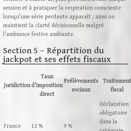
session et à pratiquer la respiration consciente
lorsqu’une série perdante apparaît ; ainsi on
maintient la clarté décisionnelle malgré
l’ambiance festive ambiante.
Section 5 – Répartition du
jackpot et ses effets fiscaux
Taux
Prélèvements
Traitemen
Juridiction
d’imposition
sociaux
fiscal
direct
Déclaration
obligatoire
dans la
France
12 %
9 %
catégorie