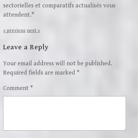
sectorielles et comparatifs actualisés vous
attendent.*
« previous
next »
Leave a Reply
Your email address will not be published.
Required fields are marked
*
Comment
*