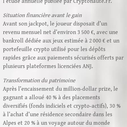
l’étude annuelle publiée par Cryptonaute.Fr.
Situation financière avant le gain
Avant son jackpot, le joueur disposait d’un
revenu mensuel net d’environ 3 500 €, avec une
bankroll dédiée aux jeux estimée à 2 000 € et un
portefeuille crypto utilisé pour les dépôts
rapides grâce aux paiements sécurisés offerts par
plusieurs plateformes licenciées ANJ.
Transformation du patrimoine
Après l’encaissement du million‑dollar prize, le
gagnant a alloué 40 % à des placements
diversifiés (fonds indiciels et crypto‑actifs), 30 %
à l’achat d’une résidence secondaire dans les
Alpes et 20 % à un voyage autour du monde