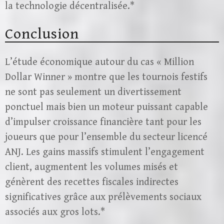
la technologie décentralisée.*
Conclusion
L’étude économique autour du cas « Million
Dollar Winner » montre que les tournois festifs
ne sont pas seulement un divertissement
ponctuel mais bien un moteur puissant capable
d’impulser croissance financière tant pour les
joueurs que pour l’ensemble du secteur licencé
ANJ. Les gains massifs stimulent l’engagement
client, augmentent les volumes misés et
génèrent des recettes fiscales indirectes
significatives grâce aux prélèvements sociaux
associés aux gros lots.*