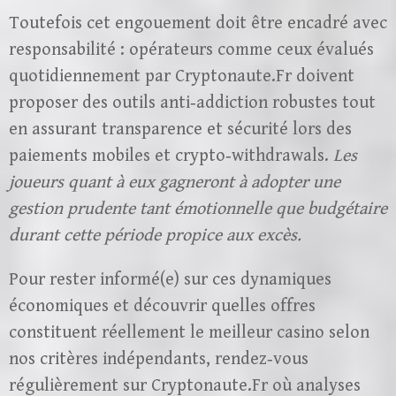
Toutefois cet engouement doit être encadré avec
responsabilité : opérateurs comme ceux évalués
quotidiennement par Cryptonaute.Fr doivent
proposer des outils anti‑addiction robustes tout
en assurant transparence et sécurité lors des
paiements mobiles et crypto‑withdrawals.
Les
joueurs quant à eux gagneront à adopter une
gestion prudente tant émotionnelle que budgétaire
durant cette période propice aux excès.
Pour rester informé(e) sur ces dynamiques
économiques et découvrir quelles offres
constituent réellement le meilleur casino selon
nos critères indépendants, rendez‑vous
régulièrement sur Cryptonaute.Fr où analyses