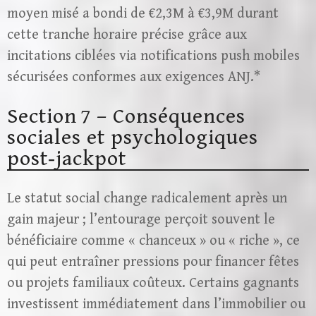
moyen misé a bondi de €2,3M à €3,9M durant
cette tranche horaire précise grâce aux
incitations ciblées via notifications push mobiles
sécurisées conformes aux exigences ANJ.*
Section 7 – Conséquences
sociales et psychologiques
post‑jackpot
Le statut social change radicalement après un
gain majeur ; l’entourage perçoit souvent le
bénéficiaire comme « chanceux » ou « riche », ce
qui peut entraîner pressions pour financer fêtes
ou projets familiaux coûteux. Certains gagnants
investissent immédiatement dans l’immobilier ou