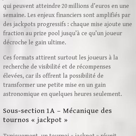
qui peuvent atteindre 20 millions d’euros en une
semaine. Les enjeux financiers sont amplifiés par
des jackpots progressifs : chaque mise ajoute une
fraction au prize pool jusqu’à ce qu’un joueur
décroche le gain ultime.
Ces formats attirent surtout les joueurs à la
recherche de visibilité et de récompenses
élevées, car ils offrent la possibilité de
transformer une petite mise en un gain
astronomique en quelques heures seulement.
Sous‑section 1A – Mécanique des
tournos « jackpot »