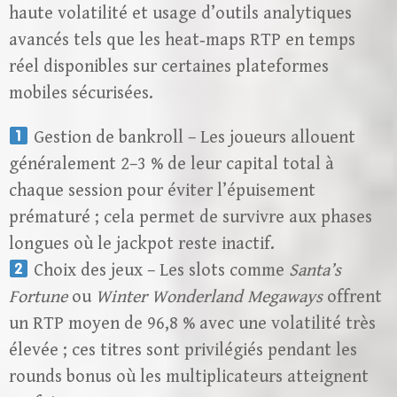
haute volatilité et usage d’outils analytiques
avancés tels que les heat‑maps RTP en temps
réel disponibles sur certaines plateformes
mobiles sécurisées.
Gestion de bankroll – Les joueurs allouent
généralement 2–3 % de leur capital total à
chaque session pour éviter l’épuisement
prématuré ; cela permet de survivre aux phases
longues où le jackpot reste inactif.
Choix des jeux – Les slots comme
Santa’s
Fortune
ou
Winter Wonderland Megaways
offrent
un RTP moyen de 96,8 % avec une volatilité très
élevée ; ces titres sont privilégiés pendant les
rounds bonus où les multiplicateurs atteignent