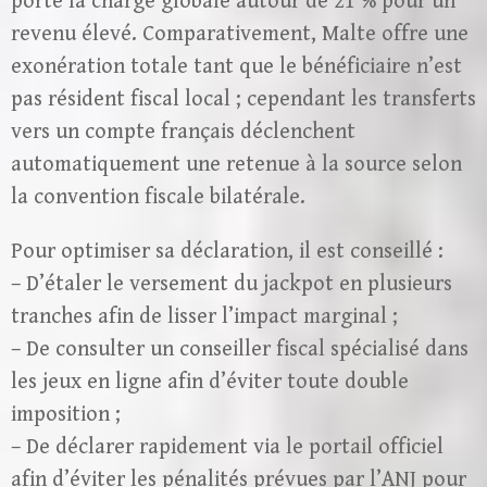
porte la charge globale autour de 21 % pour un
revenu élevé. Comparativement, Malte offre une
exonération totale tant que le bénéficiaire n’est
pas résident fiscal local ; cependant les transferts
vers un compte français déclenchent
automatiquement une retenue à la source selon
la convention fiscale bilatérale.
Pour optimiser sa déclaration, il est conseillé :
– D’étaler le versement du jackpot en plusieurs
tranches afin de lisser l’impact marginal ;
– De consulter un conseiller fiscal spécialisé dans
les jeux en ligne afin d’éviter toute double
imposition ;
– De déclarer rapidement via le portail officiel
afin d’éviter les pénalités prévues par l’ANJ pour