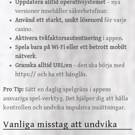
Uppdatera alltid operativsystemet
– nya
versioner innehåller säkerhetsfixar.
Använd ett starkt, unikt lösenord
för varje
casino.
Aktivera tvåfaktorsautentisering
i appen.
Spela bara på Wi‑Fi eller ett betrott mobilt
nätverk
.
Granska alltid URL:en
– den ska börja med
https:// och ha ett hänglås.
Pro Tip:
Sätt en daglig spelgräns i appens
ansvariga spel‑verktyg. Det hjälper dig att hålla
kontrollen och undvika impulsiva insättningar.
Vanliga misstag att undvika